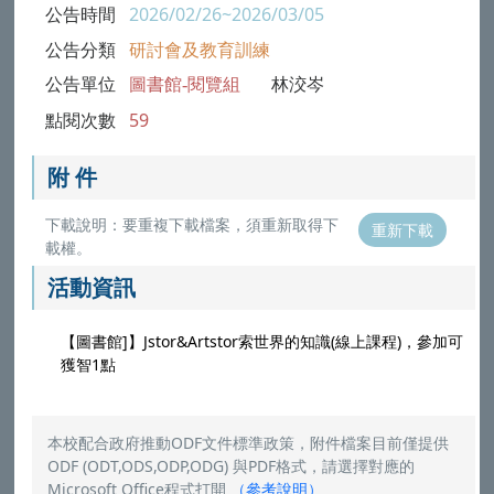
公告時間
2026/02/26~2026/03/05
公告分類
研討會及教育訓練
公告單位
圖書館-閱覽組
林洨岑
點閱次數
59
附 件
下載說明：要重複下載檔案，須重新取得下
重新下載
載權。
活動資訊
【圖書館]】Jstor&Artstor索世界的知識(線上課程)，參加可
獲智1點
本校配合政府推動ODF文件標準政策，附件檔案目前僅提供
ODF (ODT,ODS,ODP,ODG) 與PDF格式，請選擇對應的
Microsoft Office程式打開
（
參考說明
）