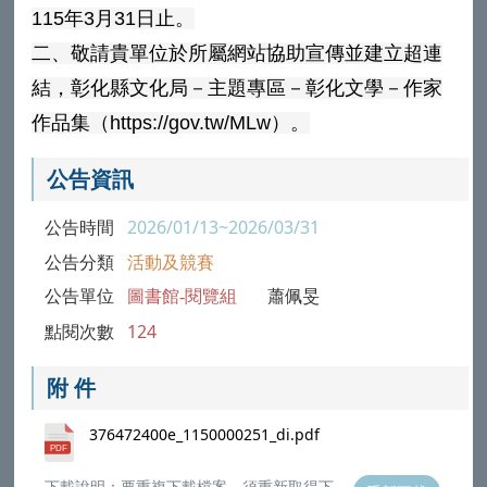
115年3月31日止。
二、敬請貴單位於所屬網站協助宣傳並建立超連
結，彰化縣文化局－主題專區－彰化文學－作家
作品集（https://gov.tw/MLw）。
公告資訊
公告時間
2026/01/13~2026/03/31
公告分類
活動及競賽
公告單位
圖書館-閱覽組
蕭佩旻
點閱次數
124
附 件
376472400e_1150000251_di.pdf
下載說明：要重複下載檔案，須重新取得下