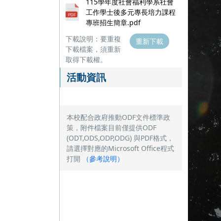
115學年度社會福利學系社會
工作學士後多元專長培力課程
專班招生簡章.pdf
下載說明：要重複
重新下載
下載檔案，須重新
取得下載權。
活動資訊
本校配合政府推動ODF文件標準政
策，附件檔案目前僅提供ODF
(ODT,ODS,ODP,ODG) 與PDF格式，
請選擇對應的Microsoft Office程式
打開
（
參考說明
）