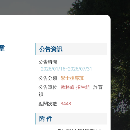
章
公告資訊
公告時間
2026/01/16~2026/07/31
公告分類
學士後專班
公告單位
教務處-招生組
許育
禎
點閱次數
3443
附 件