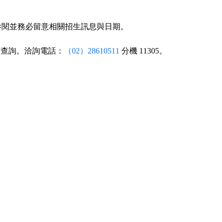
參閱並務必留意相關招生訊息與日期。
】查詢。洽詢電話：
（02）28610511
分機 11305。