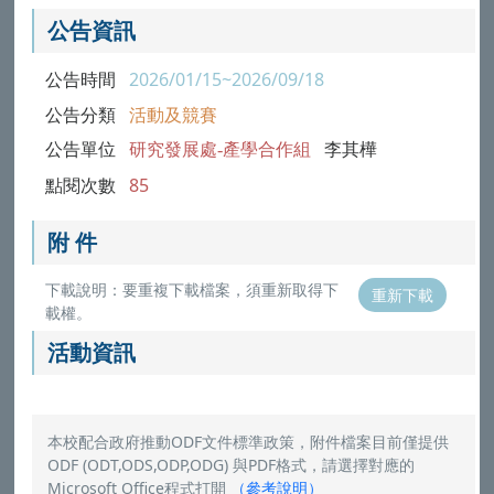
公告資訊
公告時間
2026/01/15~2026/09/18
公告分類
活動及競賽
公告單位
研究發展處-產學合作組
李其樺
點閱次數
85
附 件
下載說明：要重複下載檔案，須重新取得下
重新下載
載權。
活動資訊
本校配合政府推動ODF文件標準政策，附件檔案目前僅提供
ODF (ODT,ODS,ODP,ODG) 與PDF格式，請選擇對應的
Microsoft Office程式打開
（
參考說明
）