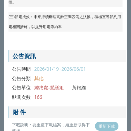
標。
(
三
)
節電成效：未來持續辦理高齡空調設備之汰換，積極宣導節約用
電相關措施，以提升用電節約率
公告資訊
公告時間
2026/01/19~2026/06/01
公告分類
其他
公告單位
總務處-營繕組
黃銀維
點閱次數
166
附 件
下載說明：要重複下載檔案，須重新取得下
重新下載
載權。