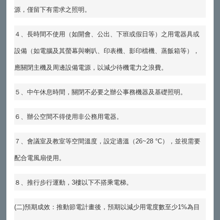
源，僅留下有需求之照明。
４、長時間不使用（如開會、公出、下班或假日等）之用電器具或
設備（如電腦及其螢幕與喇叭、印表機、影印檔機、蒸飯箱等），
應關閉主機及周邊設備電源，以減少待機電力之浪費。
５、中午休息時間，關閉不必要之辦公事務機器及基礎照明。
６、辦公空間不得使用非公務用電器。
７、會議室及教室等空間溫度，設定適溫（
26~28 °C
），並視需要
配合電風扇使用。
８、推行步行運動，
3
樓以下不搭乘電梯。
(
二
)
預期成效：推動節電計畫後，預期以減少用電度數至少
1%
為目