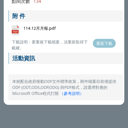
點閱次數
134
附 件
114.12月月報.pdf
下載說明：要重複下載檔案，須重新取得下
重新下載
載權。
活動資訊
本校配合政府推動ODF文件標準政策，附件檔案目前僅提供
ODF (ODT,ODS,ODP,ODG) 與PDF格式，請選擇對應的
Microsoft Office程式打開
（
參考說明
）