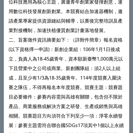
位科技應用為核心主題，廣邀青年創業家發揮創意，運
用數位科技發展創新創業。本競賽結合加速器機制，邀
請產業專家提供資源鏈結與輔導，以賽後完整培訓及產
業對接機制，加速扶植優質創業計畫落地發展。
二、旨案徵件資訊摘要如下：（詳附件簡章）報名資格
(以下資格擇一申請)：新創企業組：106年1月1日後成
立，負責人為18-45歲青年，資本額新臺幣1,000萬元以
下且營業中之公司或商業。新創團隊組：須2人以上組
成，且至少有1/3為18-35歲青年。114年度競賽入圍決
賽之隊伍，不得再報名本年度競賽。競賽主題：競賽題
目必要條件：參賽內容需與高雄有關聯，包含但不限於
產品、商業服務或解決方案之研發、生產或銷售與高雄
相關。競賽題目方向須符合下列至少一項：淨零永續發
展：參賽主題需符合聯合國SDGs17項其中1個以上永續