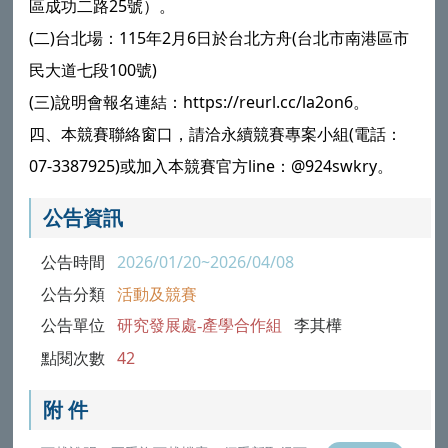
區成功二路25號）。
(二)台北場：115年2月6日於台北方舟(台北市南港區市
民大道七段100號)
(三)說明會報名連結：https://reurl.cc/la2on6。
四、本競賽聯絡窗口，請洽永續競賽專案小組(電話：
07-3387925)或加入本競賽官方line：@924swkry。
公告資訊
公告時間
2026/01/20~2026/04/08
公告分類
活動及競賽
公告單位
研究發展處-產學合作組
李其樺
點閱次數
42
附 件