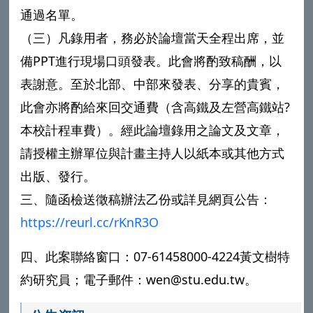
通過名單。
（三）凡錄用者，務必於論壇當天全程出席，並
備PPT進行現場口頭發表。此會將酌致稿酬，以
表謝意。至於北部、中部來發表、分享的貴賓，
此會亦將酌給來回交通費（含高鐵及左營高鐵站?
本校計程車費）。經此論壇錄用之論文及文章，
請授權主辦單位與計畫主持人以紙本或其他方式
出版、發行。
三、隨函檢送徵稿辦法乙份或詳見網頁公告：
https://reurl.cc/rKnR3O
四、此案聯絡窗口：07-61458000-4224黃文樹特
約研究員；電子郵件：wen@stu.edu.tw。