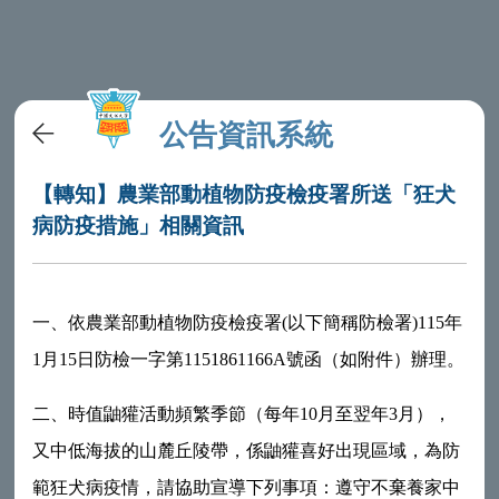
公告資訊系統
【轉知】農業部動植物防疫檢疫署所送「狂犬
病防疫措施」相關資訊
一、依農業部動植物防疫檢疫署
(
以下簡稱防檢署
)115
年
1
月
15
日防檢一字第
1151861166A
號函（如附件）辦理。
二、時值鼬獾活動頻繁季節（每年
10
月至翌年
3
月），
又中低海拔的山麓丘陵帶，係鼬獾喜好出現區域，為防
範狂犬病疫情，請協助宣導下列事項：遵守不棄養家中