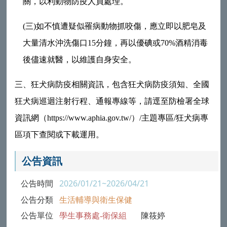
關，以利動物防疫人員處理。
(
三
)
如不慎遭疑似罹病動物抓咬傷，應立即以肥皂及
大量清水沖洗傷口
15
分鐘，再以優碘或
70%
酒精消毒
後儘速就醫，以維護自身安全。
三、狂犬病防疫相關資訊，包含狂犬病防疫須知、全國
狂犬病巡迴注射行程、通報專線等，請逕至防檢署全球
資訊網（
https://www.aphia.gov.tw/
）
/
主題專區
/
狂犬病專
區項下查閱或下載運用。
公告資訊
公告時間
2026/01/21~2026/04/21
公告分類
生活輔導與衛生保健
公告單位
學生事務處-衛保組
陳筱婷