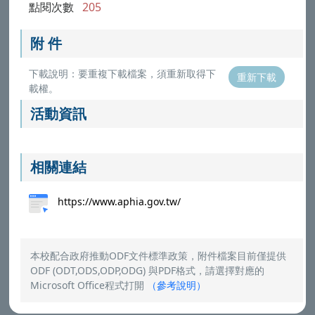
點閱次數
205
附 件
下載說明：要重複下載檔案，須重新取得下
重新下載
載權。
活動資訊
相關連結
https://www.aphia.gov.tw/
本校配合政府推動ODF文件標準政策，附件檔案目前僅提供
ODF (ODT,ODS,ODP,ODG) 與PDF格式，請選擇對應的
Microsoft Office程式打開
（
參考說明
）