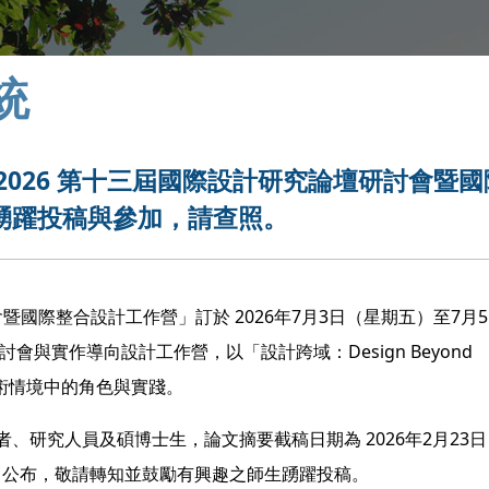
統
2026 第十三屆國際設計研究論壇研討會暨國
踴躍投稿與參加，請查照。
會暨國際整合設計工作營」訂於
2026
年
7
月
3
日（星期五）至
7
月
5
討會與實作導向設計工作營，以「設計跨域：
Design Beyond
術情境中的角色與實踐。
者、研究人員及碩博士生，論文摘要截稿日期為
2026
年
2
月
23
日
公布，敬請轉知並鼓勵有興趣之師生踴躍投稿。