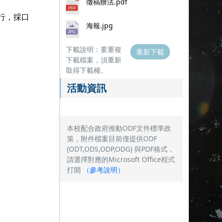
徵稿辦法.pdf
行，採口
海報.jpg
下載說明：要重複
重新下載
下載檔案，須重新
取得下載權。
活動資訊
本校配合政府推動ODF文件標準政
策，附件檔案目前僅提供ODF
(ODT,ODS,ODP,ODG) 與PDF格式，
請選擇對應的Microsoft Office程式
打開
（
參考說明
）