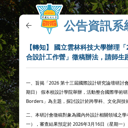
公告資訊系
【轉知】 國立雲林科技大學辦理「
合設計工作營」徵稿辦法，請師生
一、旨揭「
2026
第十三屆國際設計研究論壇研討
期日）
假本校設計學院舉辦，活動整合國際學術研
Borders
」為主題，探討設計於跨學科、文化與技
二、本研討會徵稿對象為國內外設計相關領域之學
一），審查結果預定於
2026
年
3
月
16
日（星期一）