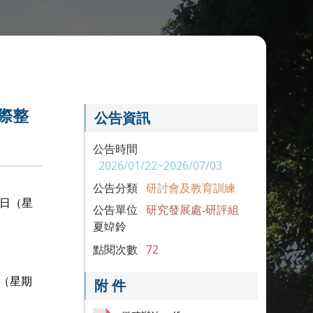
際整
公告資訊
公告時間
2026/01/22~2026/07/03
公告分類
研討會及教育訓練
日（星
公告單位
研究發展處-研評組
夏鈴
點閱次數
72
（星期
附 件