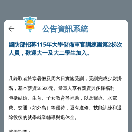
公告資訊系統
國防部招募115年大學儲備軍官訓練團第2梯次
人員，歡迎大一及大二學生加入。
凡錄取者於寒暑假及周六日實施受訓，受訓完成少尉掛
階，基本薪資58500元。
當軍人享有薪資與多樣福利，
包括結婚、生育、子女教育等補助，以及醫療、水電
費、交通（如外島）等優待，還有進修、技能訓練和退
除役後的就學就業輔導與退休金。
就學期間
：