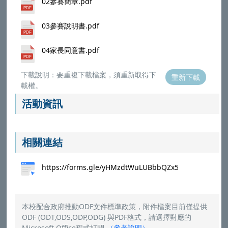
02參賽簡章.pdf
03參賽說明書.pdf
04家長同意書.pdf
下載說明：要重複下載檔案，須重新取得下
重新下載
載權。
活動資訊
相關連結
https://forms.gle/yHMzdtWuLUBbbQZx5
本校配合政府推動ODF文件標準政策，附件檔案目前僅提供
ODF (ODT,ODS,ODP,ODG) 與PDF格式，請選擇對應的
Microsoft Office程式打開
（
參考說明
）