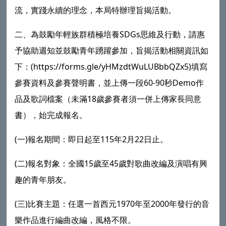
流，實踐永續的理念，本局特辦理旨揭活動。
二、為鼓勵年輕族群積極培養SDGs思維及行動，請惠
予協助週知並鼓勵青年踴躍參加，旨揭活動相關資訊如
下：(https://forms.gle/yHMzdtWuLUBbbQZx5)填寫
參賽資料及參賽聲明書，並上傳一段60-90秒Demo作
品及歌詞檔案（未滿18歲參賽者須一併上傳家長同意
書），始完成報名。
(一)報名期間：即日起至115年2月22日止。
(二)報名對象：全國15歲至45歲對歌曲改編及演唱有興
趣的青年朋友。
(三)比賽主題：任選一首西元1970年至2000年發行的音
樂作品進行編曲改編，風格不限。