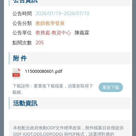
公告時間
2026/01/19~2026/07/10
公告分類
教師教學發展
公告單位
教務處-教資中心
陳義霖
點閱次數
205
附 件
115000080601.pdf
下載說明：要重複下載檔案，須重新取得下
重新下載
載權。
活動資訊
本校配合政府推動ODF文件標準政策，附件檔案目前僅提供
ODF (ODT,ODS,ODP,ODG) 與PDF格式，請選擇對應的