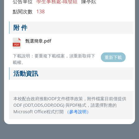
公告單位
學生事務處-職發組
陳亭妘
點閱次數
138
附 件
甄選簡章.pdf
下載說明：要重複下載檔案，須重新取得下
重新下載
載權。
活動資訊
本校配合政府推動ODF文件標準政策，附件檔案目前僅提供
ODF (ODT,ODS,ODP,ODG) 與PDF格式，請選擇對應的
Microsoft Office程式打開
（
參考說明
）