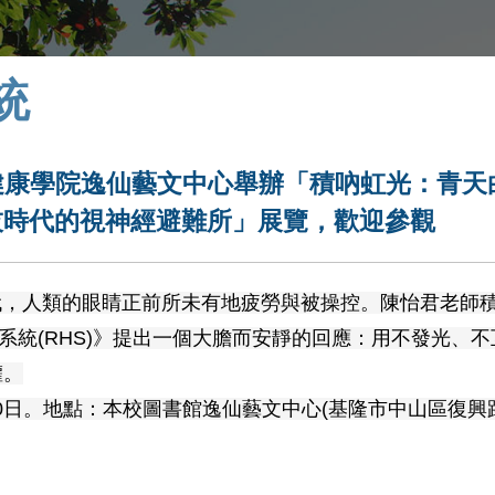
統
健康學院逸仙藝文中心舉辦「積吶虹光：青天
科技時代的視神經避難所」展覽，歡迎參觀
代，人類的眼睛正前所未有地疲勞與被操控。陳怡君老師
《虹心球系統(RHS)》提出一個大膽而安靜的回應：用不發光、
權。
30日。地點：本校圖書館逸仙藝文中心(基隆市中山區復興路