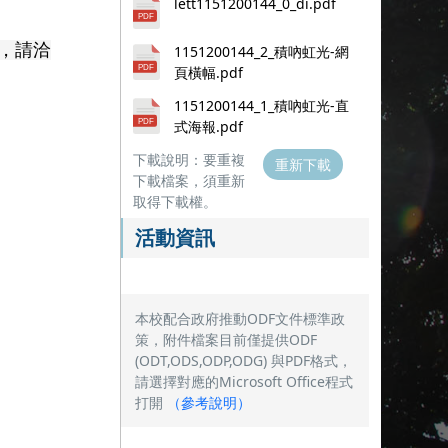
lett1151200144_0_di.pdf
題，請洽
1151200144_2_積吶虹光-網
頁橫幅.pdf
1151200144_1_積吶虹光-直
式海報.pdf
下載說明：要重複
重新下載
下載檔案，須重新
取得下載權。
活動資訊
本校配合政府推動ODF文件標準政
策，附件檔案目前僅提供ODF
(ODT,ODS,ODP,ODG) 與PDF格式，
請選擇對應的Microsoft Office程式
打開
（
參考說明
）