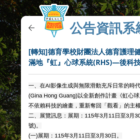
公告資訊系
[轉知]德育學校財團法人德育護理
滿地『虹』心球系統(RHS)—後
一、在AI影像生成與無限滑動充斥日常的時
(Gina Hong Guang)以全新創作計畫
不依賴科技的繪畫，重新奪回「觀看」的主
二、展覽訊息：展期：115年3月11日至3月
號)。
(一)展期：115年3月11日至3月30日。