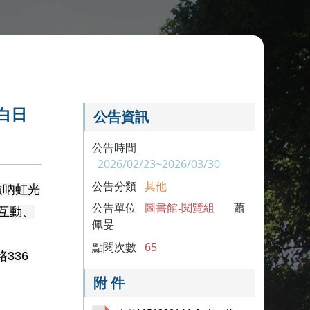
白日
公告資訊
公告時間
2026/02/23~2026/03/30
公告分類
其他
積吶虹光
公告單位
圖書館-閱覽組
蕭
不互動、
佩旻
點閱次數
65
336
附 件