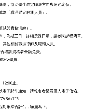
基礎，協助學生錨定職涯方向與角色定位。
成為「職涯錨定解測人員」。
筆試與實務演練）。
）開課，為期三日，詳細授課日期，請參閱課程簡章。
、其他相關職涯導師及職輔人員。
間符合培訓資格者全額免費。
取2位學員。
12:00止。
），以電子郵件通知，請報名者留意個人電子信箱。
ZZVBdx7F6
程對象綜合評估，額滿為止。