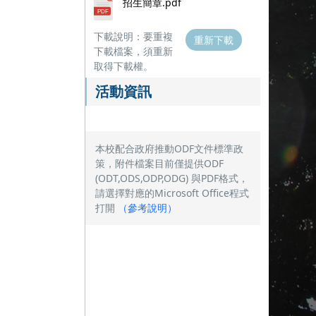
招生簡章.pdf
下載說明：要重複
重新下載
下載檔案，須重新
取得下載權。
活動資訊
本校配合政府推動ODF文件標準政
策，附件檔案目前僅提供ODF
(ODT,ODS,ODP,ODG) 與PDF格式，
請選擇對應的Microsoft Office程式
打開
（
參考說明
）