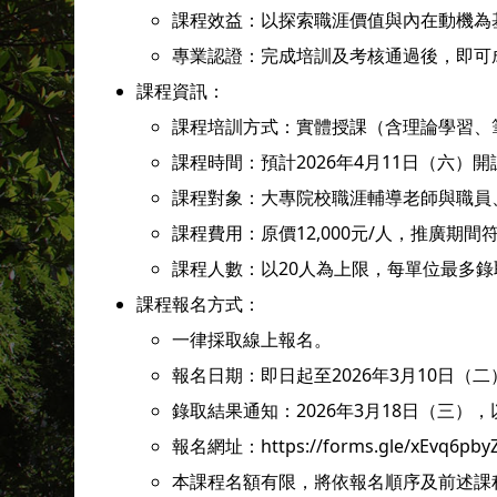
課程效益：以探索職涯價值與內在動機為
專業認證：完成培訓及考核通過後，即可
課程資訊：
課程培訓方式：實體授課（含理論學習、
課程時間：預計2026年4月11日（六
課程對象：大專院校職涯輔導老師與職員
課程費用：原價12,000元/人，推廣期
課程人數：以20人為上限，每單位最多錄
課程報名方式：
一律採取線上報名。
報名日期：即日起至2026年3月10日（二）
錄取結果通知：2026年3月18日（三
報名網址：https://forms.gle/xEvq6pby
本課程名額有限，將依報名順序及前述課