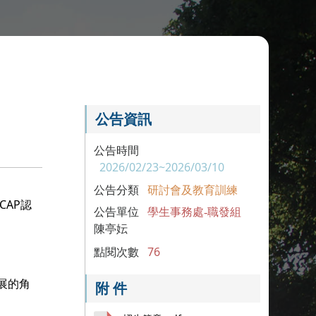
訓
公告資訊
公告時間
2026/02/23~2026/03/10
公告分類
研討會及教育訓練
AP認
公告單位
學生事務處-職發組
陳亭妘
點閱次數
76
展的角
附 件