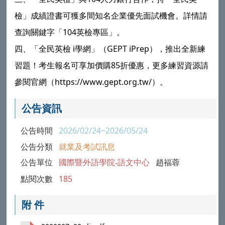
檢」成績證書可獲多間知名企業優先面試機會。詳情請
104
查詢關鍵字「
英檢專區」。
i
GEPT iPrep
四、「全民英檢
學網」（
），推出全新練
85
習題！考生報名可享加價購
折優惠，更多練習資源請
https://www.gept.org.tw/
參閱官網（
）。
公告資訊
公告時間
2026/02/24~2026/05/24
公告分類
就業及考試訊息
公告單位
國際暨外語學院-語文中心
趙福蓉
點閱次數
185
附 件