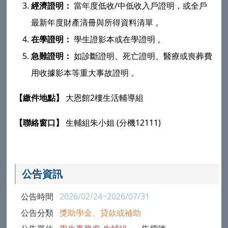
/
經濟證明：
當年度低收
中低收入戶證明，或全戶
最新年度財產清冊與所得資料清單
。
在學證明：
學生證影本或在學證明
。
急難證明：
如診斷證明、死亡證明、醫療或喪葬費
用收據影本等重大事故證明
。
2
【繳件地點】
大恩館
樓生活輔導組
(
12111)
【聯絡窗口】
生輔組朱小姐
分機
公告資訊
公告時間
2026/02/24~2026/07/31
公告分類
獎助學金、貸款或補助