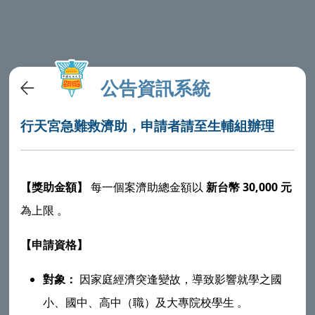
公告資訊系統
行天宮急難救濟助，申請者請至生輔組辦理
30,000
【獎助金額】
每一個案濟助總金額以
新台幣
元
為上限
。
【申請資格】
對象：
因家庭經濟突逢變故，導致影響就學之國
小、國中、高中（職）及大專院校學生
。