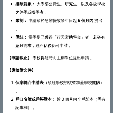
排除對象：
大學部公費生、研究生、以及各級學校
之休學或輟學者
。
6
限制：
申請須於急難變故發生日起
個月內
提出
。
備註：
當學期已獲得「行天宮助學金」者，若確有
急難需求，經評估後仍可申請
。
【申請截止】
學校得隨時向主辦單位提出申請
。
【應檢附文件】
個案轉介申請表
（須經學校初核並加蓋學校關防）
。
3
戶口名簿或戶籍謄本：
近
個月內全戶影本（需有
記事欄）
。