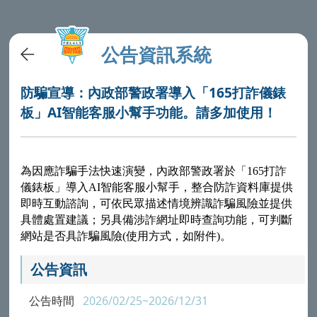
公告資訊系統
防騙宣導：內政部警政署導入「165打詐儀錶
板」AI智能客服小幫手功能。請多加使用！
為因應詐騙手法快速演變，內政部警政署於「
165
打詐
儀錶板」導入
AI
智能客服小幫手，整合防詐資料庫提供
即時互動諮詢，可依民眾描述情境辨識詐騙風險並提供
具體處置建議；另具備涉詐網址即時查詢功能，可判斷
網站是否具詐騙風險
(
使用方式，如附件
)
。
公告資訊
公告時間
2026/02/25~2026/12/31