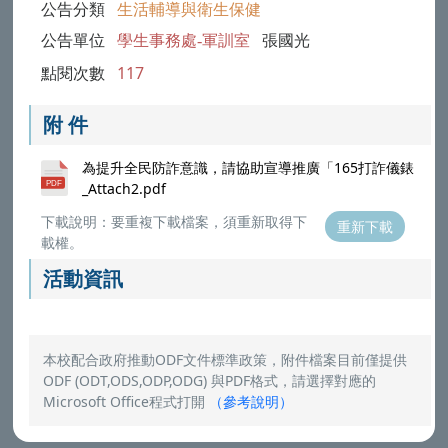
公告分類
生活輔導與衛生保健
公告單位
學生事務處-軍訓室
張國光
點閱次數
117
附 件
為提升全民防詐意識，請協助宣導推廣「165打詐儀錶
_Attach2.pdf
下載說明：要重複下載檔案，須重新取得下
重新下載
載權。
活動資訊
本校配合政府推動ODF文件標準政策，附件檔案目前僅提供
ODF (ODT,ODS,ODP,ODG) 與PDF格式，請選擇對應的
Microsoft Office程式打開
（
參考說明
）