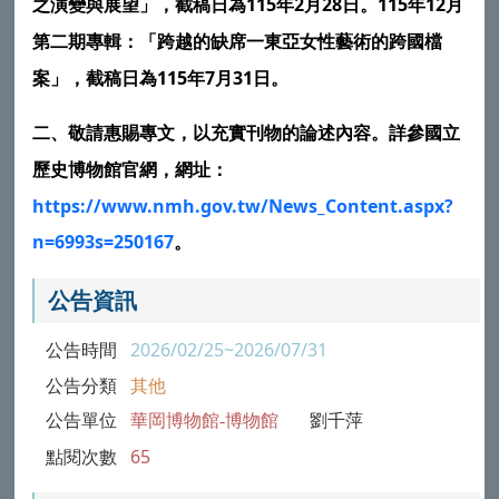
115
2
28
115
12
之演變與展望」，截稿日為
年
月
日。
年
月
第二期專輯：「跨越的缺席一東亞女性藝術的跨國檔
115
7
31
案」，截稿日為
年
月
日。
二、敬請惠賜專文，以充實刊物的論述內容。詳參
國立
歷史博物館
官網，網址：
https://www.nmh.gov.tw/News_Content.aspx?
n=6993s=250167
。
公告資訊
公告時間
2026/02/25~2026/07/31
公告分類
其他
公告單位
華岡博物館-博物館
劉千萍
點閱次數
65