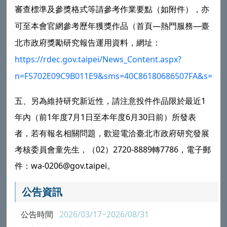
審查標準及參獎格式等請參考作業要點（如附件），亦
可至本會官網參考歷年獲獎作品（首頁—熱門服務—臺
北市政府獎勵研究報告運用資料，網址：
https://rdec.gov.taipei/News_Content.aspx?
n=F5702E09C9B011E9&sms=40C86180686507FA&s=224
五、另為維持研究新近性，請注意投件作品限於最近1
年內（前1年度7月1日至本年度6月30日前）所發表
者，若有報名相關問題，歡迎電洽臺北市政府研究發展
考核委員會童先生，（02）2720-8889轉7786，電子郵
件：wa-0206@gov.taipei。
公告資訊
公告時間
2026/03/17~2026/08/31