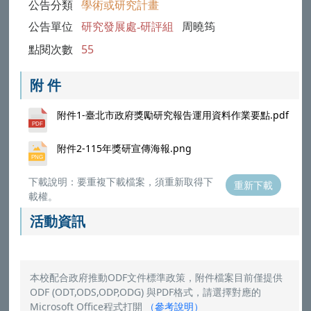
公告分類
學術或研究計畫
公告單位
研究發展處-研評組
周曉筠
點閱次數
55
附 件
附件1-臺北市政府獎勵研究報告運用資料作業要點.pdf
附件2-115年獎研宣傳海報.png
下載說明：要重複下載檔案，須重新取得下
重新下載
載權。
活動資訊
本校配合政府推動ODF文件標準政策，附件檔案目前僅提供
ODF (ODT,ODS,ODP,ODG) 與PDF格式，請選擇對應的
Microsoft Office程式打開
（
參考說明
）