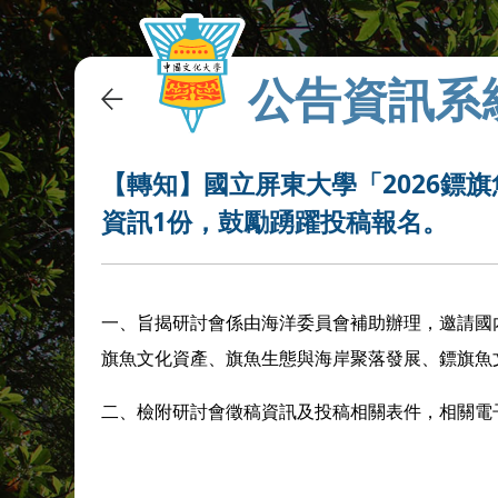
公告資訊系
【轉知】國立屏東大學「2026鏢
資訊1份，鼓勵踴躍投稿報名。
一、旨揭研討會係由海洋委員會補助辦理，邀請國
旗魚文化資產、旗魚生態與海岸聚落發展、鏢旗魚
二、檢附研討會徵稿資訊及投稿相關表件，相關電