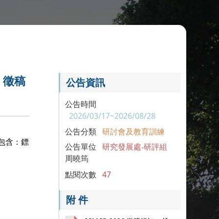
」徵稿
公告資訊
公告時間
2026/03/17~2026/08/28
公告分類
研討會及教育訓練
包含：鏢
公告單位
研究發展處-研評組
周曉筠
點閱次數
47
附 件