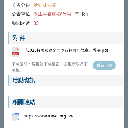
公告分類
活動及競賽
公告單位
學生事務處-課外組
李邱炯
點閱次數
85
附 件
『2026校園國際金旅獎行程設計競賽』辦法.pdf
下載說明：要重複下載檔案，須重新取得下
重新下載
載權。
活動資訊
相關連結
https://www.travel.org.tw/