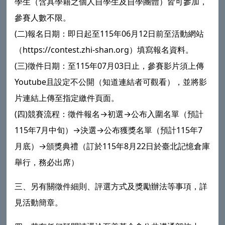
學生（含具學籍之個人自學生及自學團體）皆可參加，
參賽人數不限。
(二)報名日期：即日起至115年06月12日前至活動網站
（https://contest.zhi-shan.org）填寫報名資料。
(三)徵件日期：至115年07月03日止，參賽影片須上傳
Youtube且設定不公開（知道連結者可觀看），並將影
片連結上傳至指定繳件頁面。
(四)競賽流程：徵件報名→初選→公布入圍名單（預計
115年7月中旬）→決選→公布獲獎名單（預計115年7
月底）→頒獎典禮（訂於115年8月22日於臺北記憶倉庫
舉行，務必出席）
三、另有關徵件細則、評選方式及獎勵辦法等事項，詳
見活動簡章。