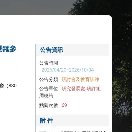
踴躍參
公告資訊
公告時間
2026/04/20~2026/10/04
公告分類
研討會及教育訓練
（880
公告單位
研究發展處-研評組
周曉筠
點閱次數
69
附 件