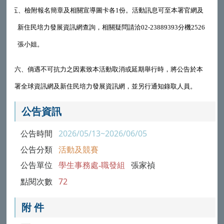
五、
檢附報名簡章及相關宣導圖卡各1份。活動訊息可至本署官網及
新住民培力發展資訊網查詢，相關疑問請洽02-23889393分機2526
張小姐。
六、倘遇不可抗力之因素致本活動取消或延期舉行時，將公告於本
署全球資訊網及新住民培力發展資訊網，並另行通知錄取人員。
公告資訊
公告時間
2026/05/13~2026/06/05
公告分類
活動及競賽
公告單位
學生事務處-職發組
張家禎
點閱次數
72
附 件