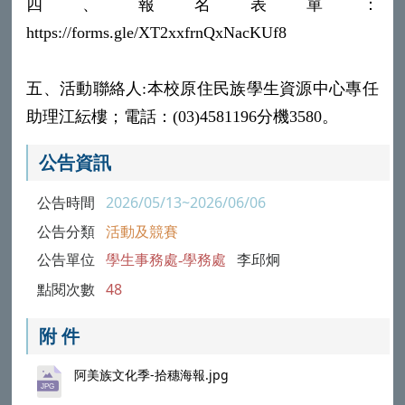
四、報名表單：
https://forms.gle/XT2xxfrnQxNacKUf8
五、活動聯絡人:本校原住民族學生資源中心專任
助理江紜樓；電話：(03)4581196分機3580。
公告資訊
公告時間
2026/05/13~2026/06/06
公告分類
活動及競賽
公告單位
學生事務處-學務處
李邱炯
點閱次數
48
附 件
阿美族文化季-拾穗海報.jpg