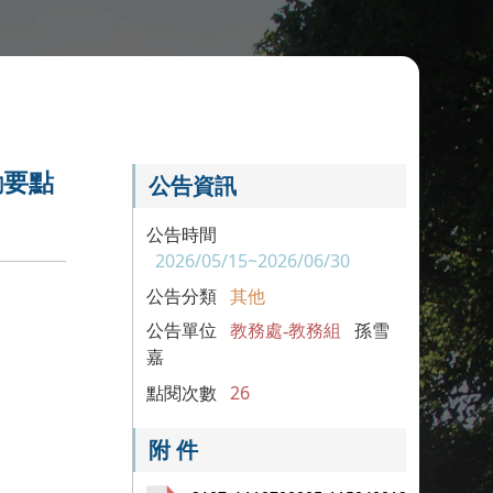
勵要點
公告資訊
公告時間
2026/05/15~2026/06/30
公告分類
其他
公告單位
教務處-教務組
孫雪
嘉
點閱次數
26
附 件