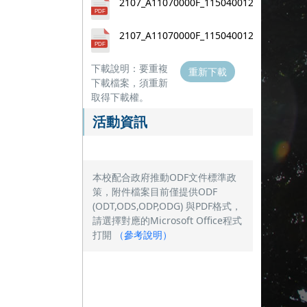
2107_A11070000F_11504001220A0C_ATT
2107_A11070000F_11504001220A0C_ATT
下載說明：要重複
重新下載
下載檔案，須重新
取得下載權。
活動資訊
本校配合政府推動ODF文件標準政
策，附件檔案目前僅提供ODF
(ODT,ODS,ODP,ODG) 與PDF格式，
請選擇對應的Microsoft Office程式
打開
（
參考說明
）