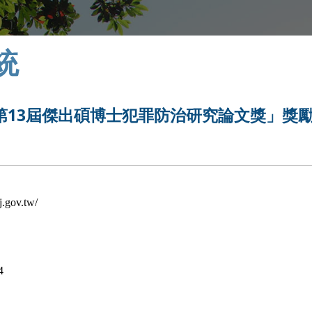
統
第13屆傑出碩博士犯罪防治研究論文獎」獎
ov.tw/
4