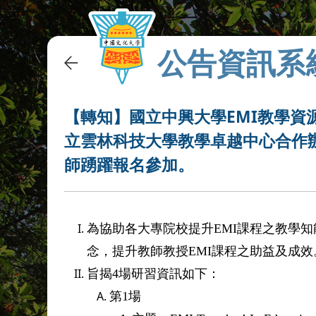
公告資訊系
【轉知】國立中興大學EMI教學
立雲林科技大學教學卓越中心合作辦理之
師踴躍報名參加。
為協助各大專院校提升
EMI
課程之教學知
念，提升教師教授
EMI
課程之助益及成效
旨揭
4
場研習資訊如下：
第
1
場