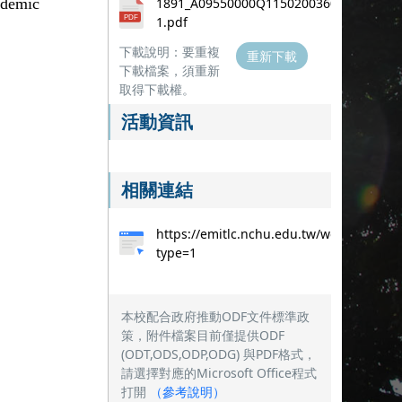
ademic
1891_A09550000Q115020036000-
1.pdf
下載說明：要重複
重新下載
下載檔案，須重新
取得下載權。
活動資訊
相關連結
https://emitlc.nchu.edu.tw/workshop?
type=1
本校配合政府推動ODF文件標準政
策，附件檔案目前僅提供ODF
(ODT,ODS,ODP,ODG) 與PDF格式，
請選擇對應的Microsoft Office程式
打開
（
參考說明
）