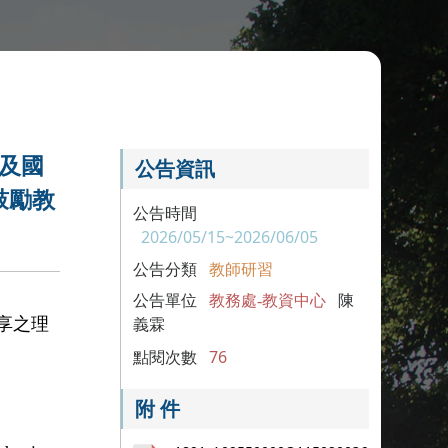
及國
公告資訊
鼓勵教
公告時間
2026/05/15~2026/06/05
公告分類
教師研習
公告單位
教務處-教資中心
陳
享之理
義霖
點閱次數
76
附 件