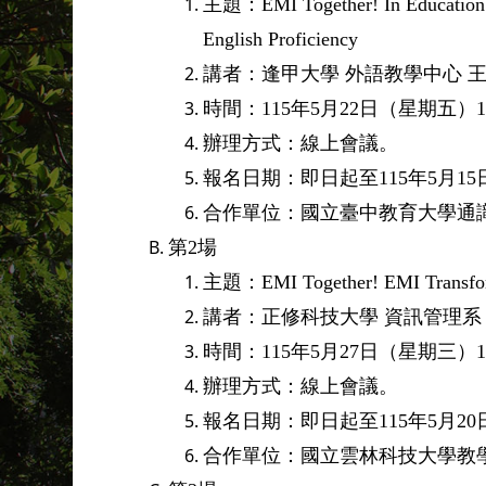
主題：
EMI Together! In Education
English Proficiency
講者：逢甲大學
外語教學中心
時間：
115
年
5
月
22
日（星期五）
1
辦理方式：線上會議。
報名日期：即日起至
115
年
5
月
15
合作單位：國立臺中教育大學通
第
2
場
主題：
EMI Together! EMI Transfo
講者：正修科技大學
資訊管理系
時間：
115
年
5
月
27
日（星期三）
1
辦理方式：線上會議。
報名日期：即日起至
115
年
5
月
20
合作單位：國立雲林科技大學教