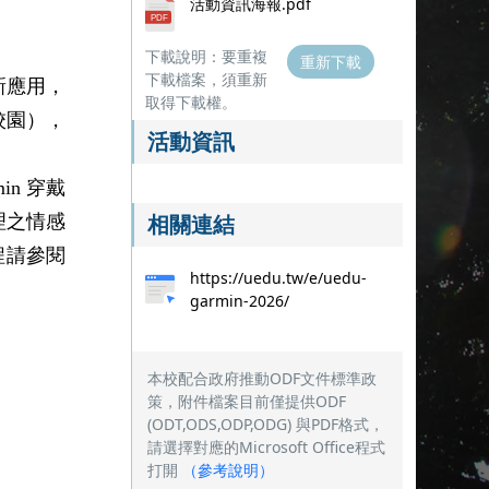
活動資訊海報.pdf
下載說明：要重複
重新下載
下載檔案，須重新
最新應用，
取得下載權。
校園），
活動資訊
min 穿戴
相關連結
推理之情感
程請參閱
https://uedu.tw/e/uedu-
garmin-2026/
本校配合政府推動ODF文件標準政
策，附件檔案目前僅提供ODF
(ODT,ODS,ODP,ODG) 與PDF格式，
請選擇對應的Microsoft Office程式
打開
（
參考說明
）