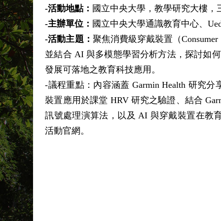
-活動地點：
國立中央大學，教學研究大樓，三樓
-主辦單位：
國立中央大學
通識教育中心、Uedu
-活動主題：
聚焦消費級穿戴裝置（Consume
並結合 AI 與多模態學習分析方法，探討
發展可落地之教育科技應用。
-議程重點：內容涵蓋 Garmin Health 研究分享（由 
裝置應用於課堂 HRV 研究之驗證、結合 Ga
訊號處理演算法，以及 AI 與穿戴裝置在教育應
活動官網。