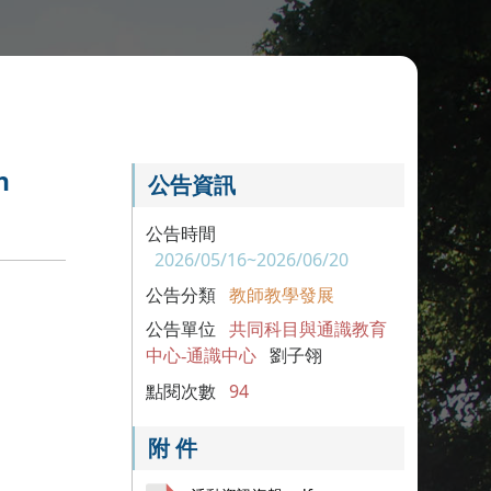
n
公告資訊
公告時間
2026/05/16~2026/06/20
公告分類
教師教學發展
公告單位
共同科目與通識教育
中心-通識中心
劉子翎
點閱次數
94
附 件