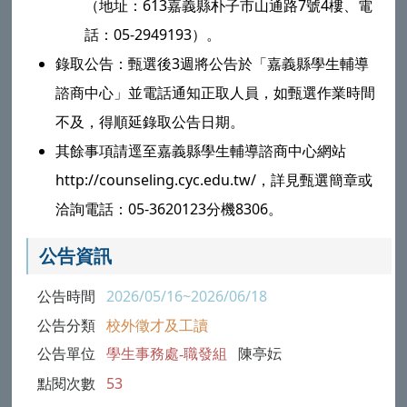
（地址：613嘉義縣朴子市山通路7號4樓、電
話：05-2949193）。
錄取公告：甄選後3週將公告於「嘉義縣學生輔導
諮商中心」並電話通知正取人員，如甄選作業時間
不及，得順延錄取公告日期。
其餘事項請逕至嘉義縣學生輔導諮商中心網站
http://counseling.cyc.edu.tw/，詳見甄選簡章或
洽詢電話：05-3620123分機8306。
公告資訊
公告時間
2026/05/16~2026/06/18
公告分類
校外徵才及工讀
公告單位
學生事務處-職發組
陳亭妘
點閱次數
53