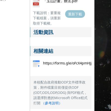
「玉山計畫」辦法.pdf
下載說明：要重複
重新下載
下載檔案，須重新
取得下載權。
活動資訊
相關連結
https://forms.gle/oFcX4pmHJjxbNdWP7
本校配合政府推動ODF文件標準政
策，附件檔案目前僅提供ODF
(ODT,ODS,ODP,ODG) 與PDF格式，
請選擇對應的Microsoft Office程式
打開
（
參考說明
）