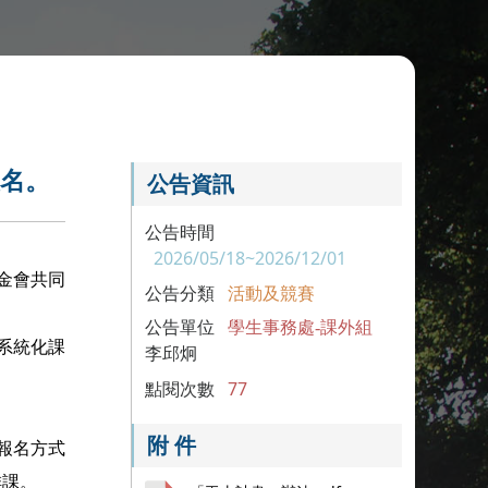
報名。
公告資訊
公告時間
2026/05/18~2026/12/01
金會共同
公告分類
活動及競賽
公告單位
學生事務處-課外組
系統化課
李邱炯
點閱次數
77
附 件
上報名方式
排課。