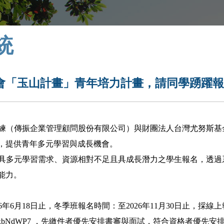
統
會「玉山計畫」青年培力計畫，請同學踴躍
練（傳振企業管理顧問股份有限公司）與財團法人台灣尤努斯基
，提供青年多元學習與成長機會。
具多元學習需求、資源相對不足且具成長潛力之學生報名，透過
能力。
6年6月18日止，冬季班報名時間：至2026年11月30日止，採線
cX4pmHJjxbNdWP7 ，先繳件者優先安排書審與面試，符合資格者優先安