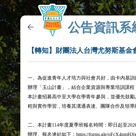
公告資訊系
【轉知】財團法人台灣尤努斯基金
一、為促進青年人才培力與社會共好，由卡內基訓
辦理「玉山計畫」，結合企業資源與專業培訓課程
本計畫招募高中至大學在學青年參與，並優先鼓勵
程與實作學習，培養其溝通表達、團隊合作及領導
二、本計畫114年度夏季班報名時間：即日起至202
辦理。報名連結如下：https://forms.gle/oF