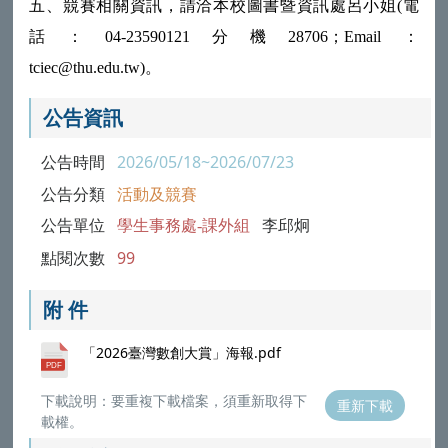
五、競賽相關資訊，請洽本校圖書暨資訊處呂小姐(電
話：04-23590121分機28706；Email：
tciec@thu.edu.tw)。
公告資訊
公告時間
2026/05/18~2026/07/23
公告分類
活動及競賽
公告單位
學生事務處-課外組
李邱炯
點閱次數
99
附 件
「2026臺灣數創大賞」海報.pdf
下載說明：要重複下載檔案，須重新取得下
重新下載
載權。