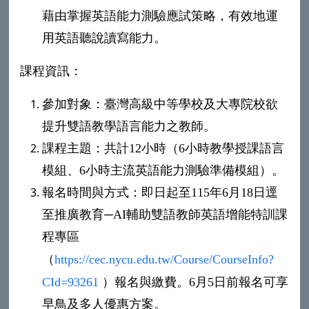
藉由掌握英語能力測驗應試策略，有效地運
用英語聽說讀寫能力。
課程資訊：
參加對象：臺灣高級中等學校及大專院校欲
提升雙語教學語言能力之教師。
課程主題：共計
12
小時（
6
小時教學授課語言
模組、
6
小時主流英語能力測驗準備模組）。
報名時間與方式：即日起至
115
年
6
月
18
日逕
至推廣教育
─AI
輔助雙語教師英語增能特訓課
程專區
（
https://cec.nycu.edu.tw/Course/CourseInfo?
CId=93261
）報名與繳費。
6
月
5
日前報名可享
早鳥及多人優惠方案。