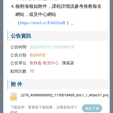
檢附海報如附件，課程詳情請參考推教報名
網站，或見中心網站
（
https://reurl.cc/E4AZmR
）。
公告資訊
公告時間
2026/05/18~2026/06/18
公告分類
教師研習
公告單位
教務處-教資中心
陳義霖
點閱次數
70
附 件
2276_A096M0000Q_1150018409_doc1_1_Attach1.png
下載說明：要重複下載檔案，須重新取得下
重新下載
載權。