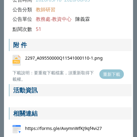
公告分類
教師研習
公告單位
教務處-教資中心
陳義霖
點閱次數
51
附 件
2297_A09550000Q11541000110-1.png
下載說明：要重複下載檔案，須重新取得下
重新下載
載權。
活動資訊
相關連結
https://forms.gle/AvymnWfKJ9qf4vi27