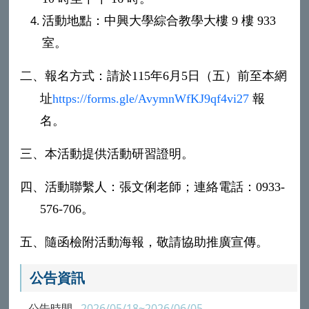
活動地點：中興大學綜合教學大樓
9
樓
933
室。
二、
報名方式：請於
115
年
6
月
5
日（五）前至本網
址
https://forms.gle/AvymnWfKJ9qf4vi27
報
名。
三、
本活動提供活動研習證明。
四、
活動聯繫人：張文俐老師；連絡電話：
0933-
576-706
。
五、
隨函檢附活動海報，敬請協助推廣宣傳。
公告資訊
公告時間
2026/05/18~2026/06/05