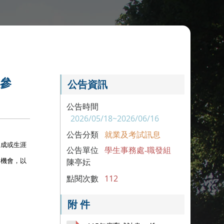
躍參
公告資訊
公告時間
2026/05/18~2026/06/16
公告分類
就業及考試訊息
養成或生涯
公告單位
學生事務處-職發組
之機會，以
陳亭妘
點閱次數
112
附 件