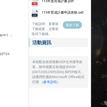
115年度育成計畫.pdf
115年育成計畫申請表格.odt
下載說明：要重複
重新下載
下載檔案，須重新
取得下載權。
.tw/），
活動資訊
723-
本校配合政府推動ODF文件標準政
策，附件檔案目前僅提供ODF
(ODT,ODS,ODP,ODG) 與PDF格式，
請選擇對應的Microsoft Office程式
打開
（
參考說明
）