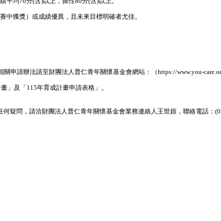
均70分(含)以上，操性80分(含)以上。
比賽中獲獎）或成績優異，且未來目標明確者尤佳。
申請辦法請至財團法人普仁青年關懷基金會網站：（https://www.you-care.org
畫」及「115年育成計畫申請表格」。
任何疑問，請洽財團法人普仁青年關懷基金會業務連絡人王世媗，聯絡電話：(02)7