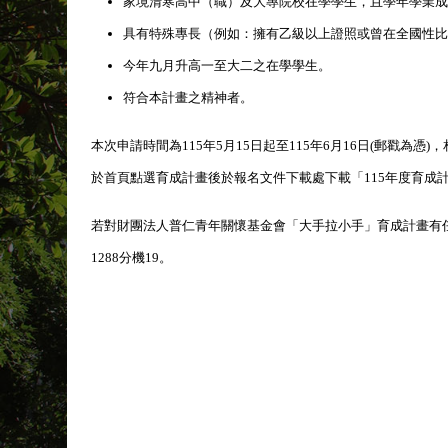
家境清寒高中（職）及大專院校在學學生，且學年學業成績平
具有特殊專長（例如：擁有乙級以上證照或曾在全國性
今年九月升高一至大二之在學學生。
符合本計畫之精神者。
本次申請時間為115年5月15日起至115年6月16日(郵戳為憑)，相關
於首頁點選育成計畫後於報名文件下載處下載「115年度育成計
若對
財團法人普仁青年關懷基金會「大手拉小手」育成計畫
有
1288分機19。