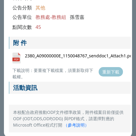
公告分類
其他
公告單位
教務處-教務組
孫雪嘉
點閱次數
45
附 件
2380_A09000000E_1150048767_senddoc1_Attach1.pdf
下載說明：要重複下載檔案，須重新取得下
重新下載
載權。
活動資訊
本校配合政府推動ODF文件標準政策，附件檔案目前僅提供
ODF (ODT,ODS,ODP,ODG) 與PDF格式，請選擇對應的
Microsoft Office程式打開
（
參考說明
）