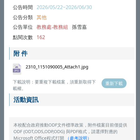
公告時間
2026/05/22~2026/06/30
公告分類
其他
公告單位
教務處-教務組
孫雪嘉
點閱次數
162
附 件
2310_1151090005_Attach1.jpg
下載說明：要重複下載檔案，須重新取得下
重新下載
載權。
活動資訊
本校配合政府推動ODF文件標準政策，附件檔案目前僅提供
ODF (ODT,ODS,ODP,ODG) 與PDF格式，請選擇對應的
Microsoft Office程式打開
（
參考說明
）