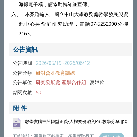
海報電子檔，請協助轉知並宣傳。
六、
本案聯絡人：國立中山大學教務處教學發展與資
源中心吳岱庭研究助理，電話
07-5252000
分機
2163
。
公告資訊
公告時間
2026/05/19~2026/06/12
公告分類
研討會及教育訓練
公告單位
研究發展處-產學合作組
夏鈴
點閱次數
50
附 件
教學實踐中的轉型正義-人權案例融入PBL教學分享.jpg
下載說明：要重複下載檔案，須重新取得下