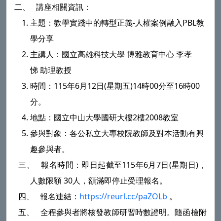
二、
講座相關資訊：
主題：教學實踐中的轉型正義
-
人權案例融入
PBL
教
學分享
主講人：國立高雄科技大學
博雅教育中心
李孝
悌
助理教授
時間：
115
年
6
月
12
日
(
星期五
)14
時
00
分至
16
時
00
分。
地點：國立中山大學國研大樓
2
樓
2008
教室
參與對象：各公私立大專校院教師及對本活動有興
趣參與者。
三、
報名時間：即日起截至
115
年
6
月
7
日
(
星期日
)
，
人數限額
30
人，額滿即停止受理報名。
四、
報名連結：
https://reurl.cc/paZOLb
。
五、
全程參與者將核發教師研習時數證明。隨函檢附