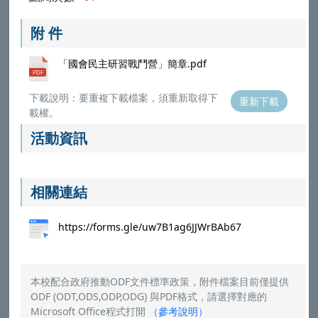
附 件
「國會民主研習戰鬥營」簡章.pdf
下載說明：要重複下載檔案，須重新取得下
重新下載
載權。
活動資訊
相關連結
https://forms.gle/uw7B1ag6JJWrBAb67
本校配合政府推動ODF文件標準政策，附件檔案目前僅提供
ODF (ODT,ODS,ODP,ODG) 與PDF格式，請選擇對應的
Microsoft Office程式打開
（
參考說明
）