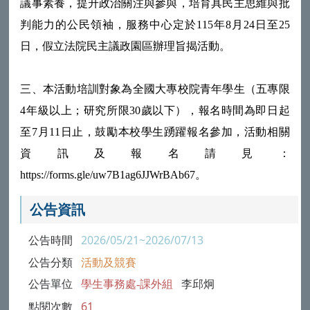
議事素養，提升政治關注與參與，培育具民主思維與批
判能力的公民領袖，服務中心定於115年8月24日至25
日，假立法院民主議政園區辦理旨揭活動。
三、本活動培訓對象為全國大專校院青年學生（五專限
4年級以上；研究所限30歲以下），報名時間為即日起
至7月11日止，鼓勵本校學生踴躍報名參加，活動相關
資訊及報名請見：
https://forms.gle/uw7B1ag6JJWrBAb67。
公告資訊
公告時間
2026/05/21~2026/07/13
公告分類
活動及競賽
公告單位
學生事務處-課外組
李邱炯
點閱次數
61