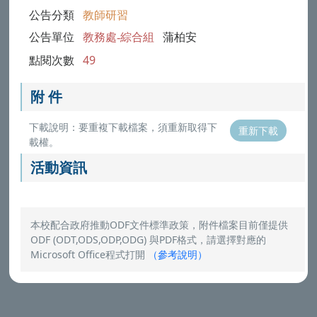
公告分類
教師研習
公告單位
教務處-綜合組
蒲柏安
點閱次數
49
附 件
下載說明：要重複下載檔案，須重新取得下
重新下載
載權。
活動資訊
本校配合政府推動ODF文件標準政策，附件檔案目前僅提供
ODF (ODT,ODS,ODP,ODG) 與PDF格式，請選擇對應的
Microsoft Office程式打開
（
參考說明
）