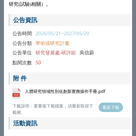
研究(試驗)相關）。
公告資訊
公告時間
2026/05/21~2027/05/20
公告分類
學術或研究計畫
公告單位
研究發展處-研評組
吳信蔚
點閱次數
50
附 件
人體研究領域性別化創新實務操作手冊.pdf
下載說明：要重複下載檔案，須重新取得下
重新下載
載權。
活動資訊