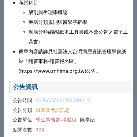
考試科目:
解剖與生理學概論
疾病分類規則與醫學字辭學
疾病分類編碼(紙本工具書或本會公告之電子工
具書)
簡章內容請詳見社團法人台灣病歷資訊管理學會網
站「甄審事務-甄審報名區」
(https://www.tmhima.org.tw)公告。
公告資訊
公告時間
2026/05/21~2026/06/15
公告分類
就業及考試訊息
公告單位
學生事務處-職發組
陳亭妘
點閱次數
103