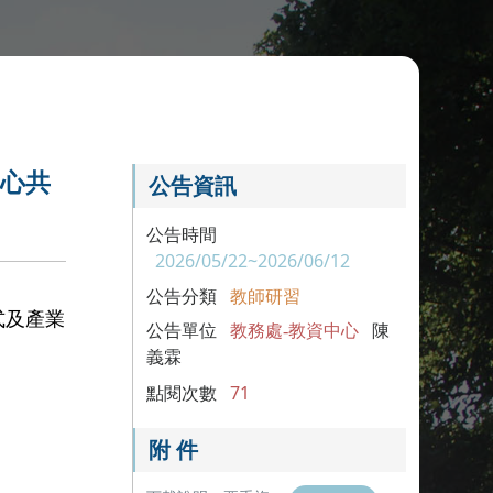
中心共
公告資訊
。
公告時間
2026/05/22~2026/06/12
公告分類
教師研習
式及產業
公告單位
教務處-教資中心
陳
義霖
點閱次數
71
附 件