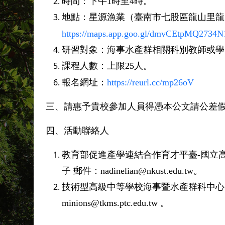
時間：下午
1
時至
4
時。
地點：星源漁業（臺南市七股區龍山里龍
https://maps.app.goo.gl/dmvCEtpMQ2734
研習對象：海事水產群相關科別教師或學
課程人數：上限
25
人。
報名網址：
https://reurl.cc/mp26oV
三、
請惠予貴校參加人員得憑本公文請公差
四、
活動聯絡人
教育部促進產學連結合作育才平臺
-
國立
子
郵件：
nadinelian@nkust.edu.tw
。
技術型高級中等學校海事暨水產群科中心
minions@tkms.ptc.edu.tw
。