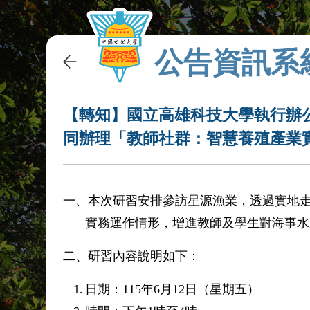
公告資訊系
【轉知】國立高雄科技大學執行辦
同辦理「教師社群：智慧養殖產業
一、
本次研習安排參訪星源漁業，透過實地
實務運作情形，增進教師及學生對海事水
二、
研習內容說明如下：
日期：
115
年
6
月
12
日（星期五）