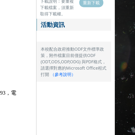
下載說明：要重複
重新下載
下載檔案，須重新
取得下載權。
活動資訊
本校配合政府推動ODF文件標準政
策，附件檔案目前僅提供ODF
(ODT,ODS,ODP,ODG) 與PDF格式，
請選擇對應的Microsoft Office程式
打開
（
參考說明
）
493
，電