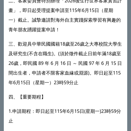
2026
二、客家委員會特別辦理「
後生行世界客家實習計
115
6
15
畫」，即日起受理提案申請至
年
月
日（星期
一）截止。誠摯邀請對海外自主實踐探索學習有興趣的
青年朋友踴躍提案申請！
18
26
三、歡迎具中華民國國籍
歲至
歲之大專校院大學生
(
)
(
18
及研究生
不含在職生
。
須於徵件截止日前年滿
歲至
26
89
6
16
97
6
15
歲，即民國
年
月
日
～
民國
年
月
日
)
115
間出生者，申請者不限客家血緣或淵源
。
即日起至
6
15
23
59
年
月
日（星期一）
時
分止
四、【重要期程】
1.
115
6
15
(
)23
59
申請期程：即日起至
年
月
日
星期一
時
分
止