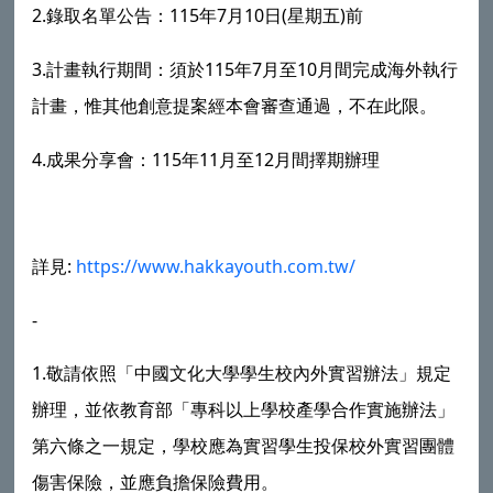
2.
115
7
10
(
)
錄取名單公告：
年
月
日
星期五
前
3.
115
7
10
計畫執行期間：須於
年
月至
月間完成海外執行
計畫，惟其他創意提案經本會審查通過，不在此限。
4.
115
11
12
成果分享會：
年
月至
月間擇期辦理
:
https://www.hakkayouth.com.tw/
詳見
-
1.
敬請依照「中國文化大學學生校內外實習辦法」規定
辦理，並依教育部「專科以上學校產學合作實施辦法」
第六條之一規定，學校應為實習學生投保校外實習團體
傷害保險，並應負擔保險費用。