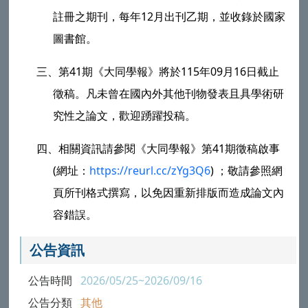
註冊之期刊，每年12月出刊乙期，並收錄於國家
圖書館。
三、
第41期《大同學報》將於115年09月16日截止
徵稿。凡未曾在國內外其他刊物發表且具學術研
究性之論文，歡迎踴躍投稿。
四、
相關資訊請參閱《大同學報》第41期徵稿啟事
(網址：
https://reurl.cc/zYg3Q6
) ；敬請參照網
頁所刊格式撰寫，以免因重新排版而造成論文內
容錯誤。
公告資訊
公告時間
2026/05/25~2026/09/16
公告分類
其他