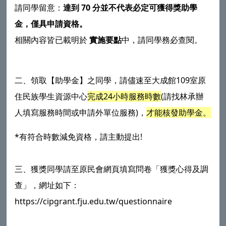
請同學留意：
達到 70 分並不代表必定可獲得獎助學
金，僅具申請資格。
相關內容皆已載明於
實施要點
中，請同學務必查閱。
二、領取【助學金】之同學，請儘速至大成館109室原
住民族學生資源中心
完成24小時服務時數
(請找林承辦
人填寫服務時間或申請外單位服務)，
才能核發助學金。
*有符合時數減免資格，請主動提出!
三、獲獎同學請至原民會網頁填寫問卷「獲獎心得及調
查」，網址如下：
https://cipgrant.fju.edu.tw/questionnaire