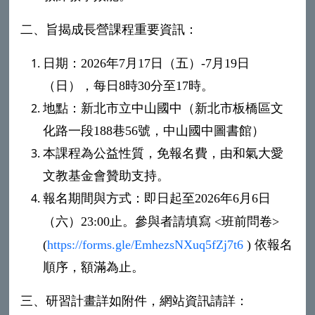
二、
旨揭成長營課程重要資訊：
日期：
2026
年
7
月
17
日（五）
-7
月
19
日
（日），每日
8
時
30
分至
17
時。
地點：新北市立中山國中（新北市板橋區文
化路一段
188
巷
56
號，中山國中圖書館）
本課程為公益性質，免報名費，由和氣大愛
文教基金會贊助支持。
報名期間與方式：即日起至
2026
年
6
月
6
日
（六）
23:00
止。參與者請填寫
<
班前問卷
>
(
https://forms.gle/EmhezsNXuq5fZj7t6
)
依報名
順序，額滿為止。
三、
研習計畫詳如附件，網站資訊請詳：