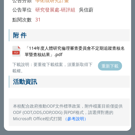
公告分類
學術或研究計畫
公告單位
研究發展處-研評組
吳信蔚
點閱次數
31
附 件
「114年度人體研究倫理審查委員會不定期追蹤查核名
單暨查核結果」.pdf
下載說明：要重複下載檔案，須重新取得下
重新下載
載權。
活動資訊
本校配合政府推動ODF文件標準政策，附件檔案目前僅提供
ODF (ODT,ODS,ODP,ODG) 與PDF格式，請選擇對應的
Microsoft Office程式打開
（
參考說明
）