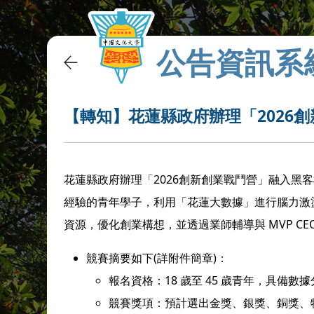
公告資訊系
【轉知】花蓮縣政府辦理「2026
花蓮縣政府辦理「2026創新創業戰鬥營」融入黑客松
經驗的青年學子，利用「花蓮大數據」進行腦力激盪
資源，優化創業構想，並透過業師輔導與 MVP C
競賽摘要如下(詳附件簡章)：
報名資格：18 歲至 45 歲青年，具備
競賽獎項：預計選出金獎、銀獎、銅獎、特