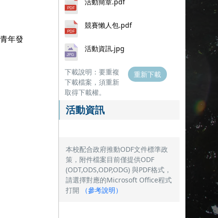
活動簡章.pdf
競賽懶人包.pdf
政府青年發
活動資訊.jpg
下載說明：要重複
重新下載
下載檔案，須重新
取得下載權。
活動資訊
本校配合政府推動ODF文件標準政
策，附件檔案目前僅提供ODF
(ODT,ODS,ODP,ODG) 與PDF格式，
請選擇對應的Microsoft Office程式
打開
（
參考說明
）