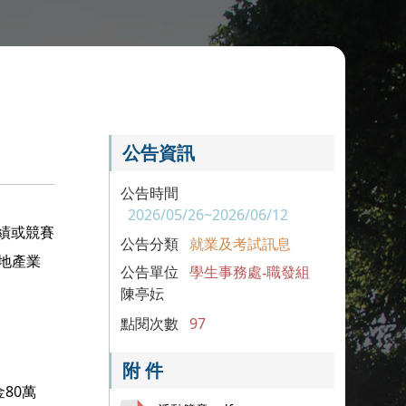
公告資訊
公告時間
2026/05/26~2026/06/12
實績或競賽
公告分類
就業及考試訊息
在地產業
公告單位
學生事務處-職發組
陳亭妘
點閱次數
97
附 件
80萬