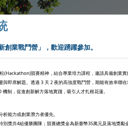
統
創新創業戰鬥營」，歡迎踴躍參加。
(Hackathon)競賽精神，結合專業培力課程，邀請具備創業
與即席解題。透過 3 天 2 夜的高強度戰鬥營，期能有效串聯
EO 機制，促進創新解方落地實踐，吸引人才扎根花蓮。
數據分析能力或創業潛力者優先。
別獎共4組優勝團隊；競賽總獎金為新臺幣35萬元及落地獎勵金